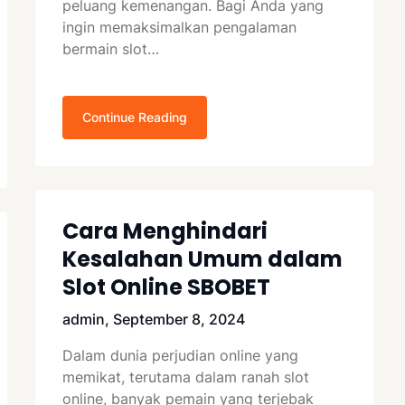
peluang kemenangan. Bagi Anda yang
ingin memaksimalkan pengalaman
bermain slot…
Continue Reading
Cara Menghindari
Kesalahan Umum dalam
Slot Online SBOBET
admin,
September 8, 2024
Dalam dunia perjudian online yang
memikat, terutama dalam ranah slot
online, banyak pemain yang terjebak