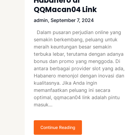
Habanero di
QQMacan04 Link
admin,
September 7, 2024
Dalam pusaran perjudian online yang
semakin berkembang, peluang untuk
meraih keuntungan besar semakin
terbuka lebar, terutama dengan adanya
bonus dan promo yang menggoda. Di
antara berbagai provider slot yang ada,
Habanero menonjol dengan inovasi dan
kualitasnya. Jika Anda ingin
memanfaatkan peluang ini secara
optimal, qqmacan04 link adalah pintu
masuk…
Continue Reading