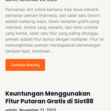
Permainan slot online bertema Asia terus menarik
perhatian pemain Indonesia, dan salah satu favorit
adalah mahjong ways. Selain tampilan grafis yang
memikat, simbol yang menarik, dan tema oriental
yang kental, salah satu fitur yang paling ditunggu
pemain adalah fitur bonus dengan multiplier. Fitur ini
memungkinkan pemain mendapatkan kemenangan
berlipat-lipat, membuat…
Continue Reading
Keuntungan Menggunakan
Fitur Putaran Gratis di Slot88
admin,
November 21, 2025