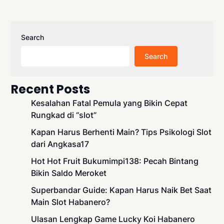
Search
Search
Recent Posts
Kesalahan Fatal Pemula yang Bikin Cepat
Rungkad di “slot”
Kapan Harus Berhenti Main? Tips Psikologi Slot
dari Angkasa17
Hot Hot Fruit Bukumimpi138: Pecah Bintang
Bikin Saldo Meroket
Superbandar Guide: Kapan Harus Naik Bet Saat
Main Slot Habanero?
Ulasan Lengkap Game Lucky Koi Habanero