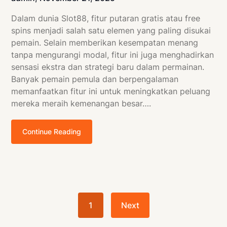
Dalam dunia Slot88, fitur putaran gratis atau free
spins menjadi salah satu elemen yang paling disukai
pemain. Selain memberikan kesempatan menang
tanpa mengurangi modal, fitur ini juga menghadirkan
sensasi ekstra dan strategi baru dalam permainan.
Banyak pemain pemula dan berpengalaman
memanfaatkan fitur ini untuk meningkatkan peluang
mereka meraih kemenangan besar….
Continue Reading
1
Next