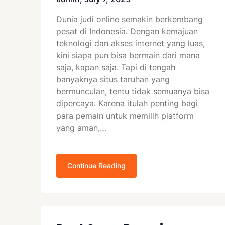
Dunia judi online semakin berkembang
pesat di Indonesia. Dengan kemajuan
teknologi dan akses internet yang luas,
kini siapa pun bisa bermain dari mana
saja, kapan saja. Tapi di tengah
banyaknya situs taruhan yang
bermunculan, tentu tidak semuanya bisa
dipercaya. Karena itulah penting bagi
para pemain untuk memilih platform
yang aman,…
Continue Reading