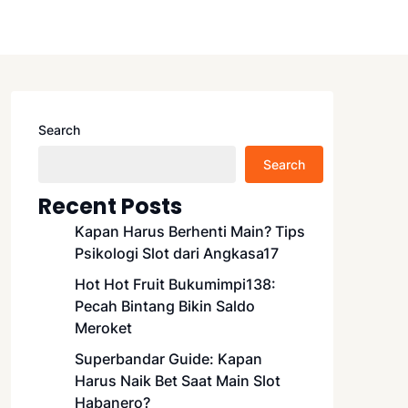
Search
Search
Recent Posts
Kapan Harus Berhenti Main? Tips
Psikologi Slot dari Angkasa17
Hot Hot Fruit Bukumimpi138:
Pecah Bintang Bikin Saldo
Meroket
Superbandar Guide: Kapan
Harus Naik Bet Saat Main Slot
Habanero?