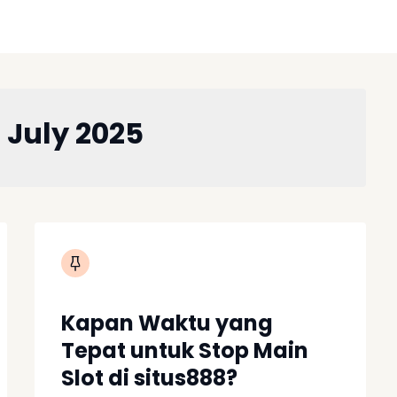
:
July 2025
Kapan Waktu yang
Tepat untuk Stop Main
Slot di situs888?