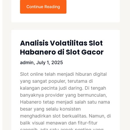
Continue Reading
Analisis Volatilitas Slot
Habanero di Slot Gacor
admin,
July 1, 2025
Slot online telah menjadi hiburan digital
yang sangat populer, terutama di
kalangan pecinta judi daring. Di tengah
banyaknya provider yang bermunculan,
Habanero tetap menjadi salah satu nama
besar yang selalu konsisten
menghadirkan slot berkualitas. Namun, di
balik visual menawan dan fitur-fitur
canggih, ada satu aspek penting yang