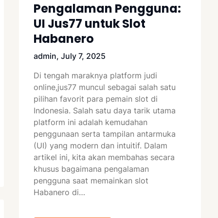
Pengalaman Pengguna:
UI Jus77 untuk Slot
Habanero
admin,
July 7, 2025
Di tengah maraknya platform judi
online,jus77 muncul sebagai salah satu
pilihan favorit para pemain slot di
Indonesia. Salah satu daya tarik utama
platform ini adalah kemudahan
penggunaan serta tampilan antarmuka
(UI) yang modern dan intuitif. Dalam
artikel ini, kita akan membahas secara
khusus bagaimana pengalaman
pengguna saat memainkan slot
Habanero di…