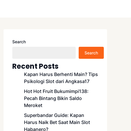
Search
Search
Recent Posts
Kapan Harus Berhenti Main? Tips
Psikologi Slot dari Angkasa17
Hot Hot Fruit Bukumimpi138:
Pecah Bintang Bikin Saldo
Meroket
Superbandar Guide: Kapan
Harus Naik Bet Saat Main Slot
Habanero?