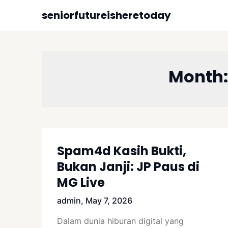
Skip
seniorfutureisheretoday
to
content
Month
Spam4d Kasih Bukti,
Bukan Janji: JP Paus di
MG Live
admin,
May 7, 2026
Dalam dunia hiburan digital yang