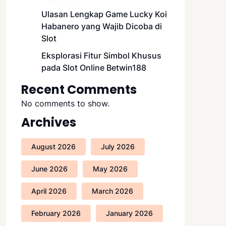
Ulasan Lengkap Game Lucky Koi
Habanero yang Wajib Dicoba di
Slot
Eksplorasi Fitur Simbol Khusus
pada Slot Online Betwin188
Recent Comments
No comments to show.
Archives
August 2026
July 2026
June 2026
May 2026
April 2026
March 2026
February 2026
January 2026