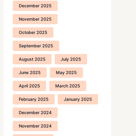
December 2025
November 2025
October 2025
September 2025
August 2025
July 2025
June 2025
May 2025
April 2025
March 2025
February 2025
January 2025
December 2024
November 2024