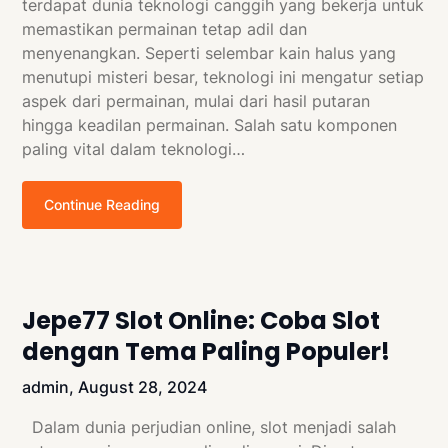
terdapat dunia teknologi canggih yang bekerja untuk
memastikan permainan tetap adil dan
menyenangkan. Seperti selembar kain halus yang
menutupi misteri besar, teknologi ini mengatur setiap
aspek dari permainan, mulai dari hasil putaran
hingga keadilan permainan. Salah satu komponen
paling vital dalam teknologi…
Continue Reading
Jepe77 Slot Online: Coba Slot
dengan Tema Paling Populer!
admin,
August 28, 2024
Dalam dunia perjudian online, slot menjadi salah