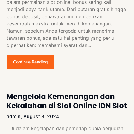
dalam permainan slot online, bonus sering kali
menjadi daya tarik utama. Dari putaran gratis hingga
bonus deposit, penawaran ini memberikan
kesempatan ekstra untuk meraih kemenangan.
Namun, sebelum Anda tergoda untuk menerima
tawaran bonus, ada satu hal penting yang perlu
diperhatikan: memahami syarat dan…
Continue Reading
Mengelola Kemenangan dan
Kekalahan di Slot Online IDN Slot
admin,
August 8, 2024
Di dalam kegelapan dan gemerlap dunia perjudian