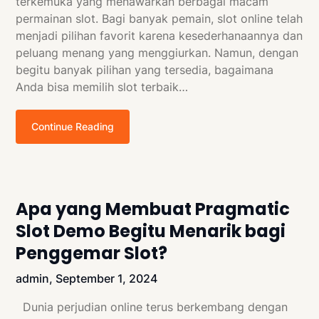
terkemuka yang menawarkan berbagai macam
permainan slot. Bagi banyak pemain, slot online telah
menjadi pilihan favorit karena kesederhanaannya dan
peluang menang yang menggiurkan. Namun, dengan
begitu banyak pilihan yang tersedia, bagaimana
Anda bisa memilih slot terbaik…
Continue Reading
Apa yang Membuat Pragmatic
Slot Demo Begitu Menarik bagi
Penggemar Slot?
admin,
September 1, 2024
Dunia perjudian online terus berkembang dengan