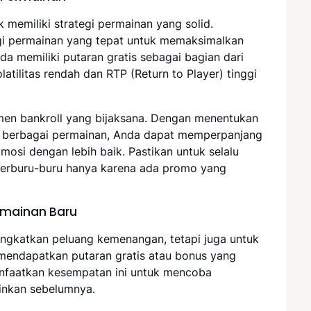
 memiliki strategi permainan yang solid.
i permainan yang tepat untuk memaksimalkan
a memiliki putaran gratis sebagai bagian dari
latilitas rendah dan RTP (Return to Player) tinggi
men bankroll yang bijaksana. Dengan menentukan
i berbagai permainan, Anda dapat memperpanjang
si dengan lebih baik. Pastikan untuk selalu
terburu-buru hanya karena ada promo yang
rmainan Baru
ngkatkan peluang kemenangan, tetapi juga untuk
mendapatkan putaran gratis atau bonus yang
anfaatkan kesempatan ini untuk mencoba
inkan sebelumnya.