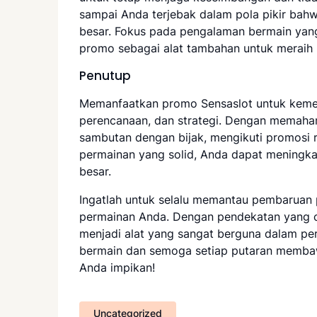
sampai Anda terjebak dalam pola pikir bah
besar. Fokus pada pengalaman bermain yan
promo sebagai alat tambahan untuk meraih
Penutup
Memanfaatkan promo Sensaslot untuk keme
perencanaan, dan strategi. Dengan memaha
sambutan dengan bijak, mengikuti promosi 
permainan yang solid, Anda dapat meningk
besar.
Ingatlah untuk selalu memantau pembaruan
permainan Anda. Dengan pendekatan yang ce
menjadi alat yang sangat berguna dalam p
bermain dan semoga setiap putaran memba
Anda impikan!
Uncategorized