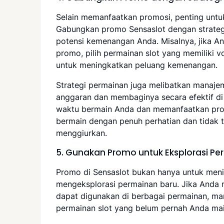
Selain memanfaatkan promosi, penting untuk
Gabungkan promo Sensaslot dengan strateg
potensi kemenangan Anda. Misalnya, jika And
promo, pilih permainan slot yang memiliki vo
untuk meningkatkan peluang kemenangan.
Strategi permainan juga melibatkan manaje
anggaran dan membaginya secara efektif d
waktu bermain Anda dan memanfaatkan promo
bermain dengan penuh perhatian dan tidak 
menggiurkan.
5. Gunakan Promo untuk Eksplorasi Pe
Promo di Sensaslot bukan hanya untuk meni
mengeksplorasi permainan baru. Jika Anda 
dapat digunakan di berbagai permainan, m
permainan slot yang belum pernah Anda ma