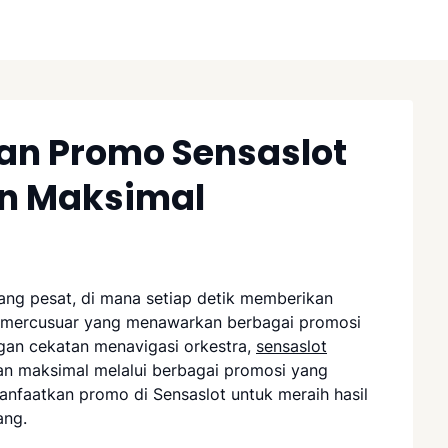
n Promo Sensaslot
n Maksimal
ang pesat, di mana setiap detik memberikan
ai mercusuar yang menawarkan berbagai promosi
gan cekatan menavigasi orkestra,
sensaslot
 maksimal melalui berbagai promosi yang
anfaatkan promo di Sensaslot untuk meraih hasil
ang.