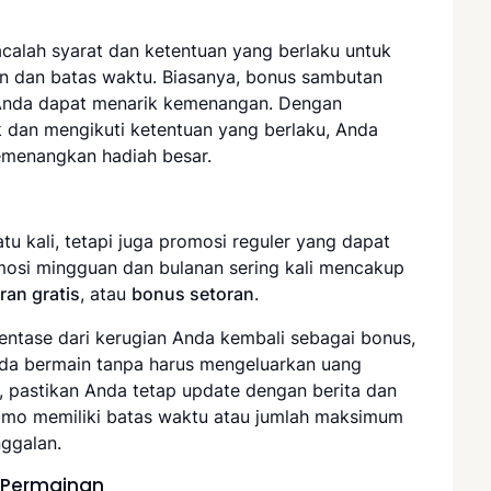
acalah syarat dan ketentuan yang berlaku untuk
an dan batas waktu. Biasanya, bonus sambutan
m Anda dapat menarik kemenangan. Dengan
 dan mengikuti ketentuan yang berlaku, Anda
menangkan hadiah besar.
u kali, tetapi juga promosi reguler yang dapat
mosi mingguan dan bulanan sering kali mencakup
ran gratis
, atau
bonus setoran
.
ntase dari kerugian Anda kembali sebagai bonus,
da bermain tanpa harus mengeluarkan uang
 pastikan Anda tetap update dengan berita dan
romo memiliki batas waktu atau jumlah maksimum
nggalan.
 Permainan