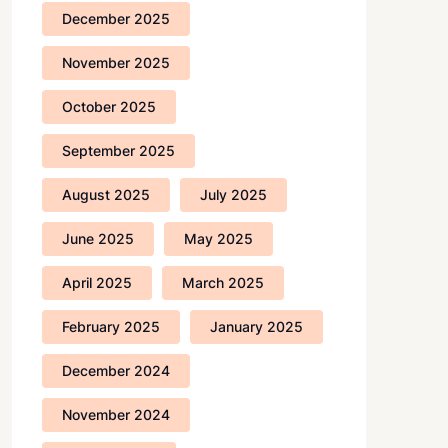
December 2025
November 2025
October 2025
September 2025
August 2025
July 2025
June 2025
May 2025
April 2025
March 2025
February 2025
January 2025
December 2024
November 2024