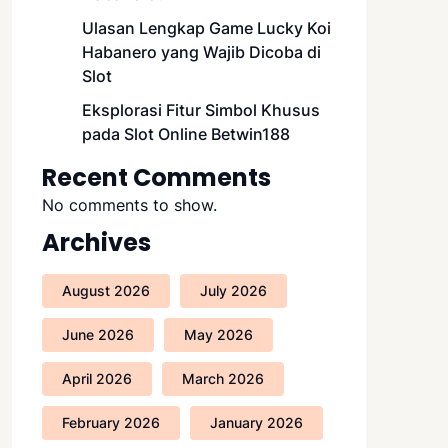
Ulasan Lengkap Game Lucky Koi
Habanero yang Wajib Dicoba di
Slot
Eksplorasi Fitur Simbol Khusus
pada Slot Online Betwin188
Recent Comments
No comments to show.
Archives
August 2026
July 2026
June 2026
May 2026
April 2026
March 2026
February 2026
January 2026