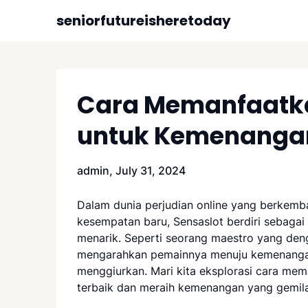
Skip
seniorfutureisheretoday
to
content
Cara Memanfaatka
untuk Kemenanga
admin,
July 31, 2024
Dalam dunia perjudian online yang berkemb
kesempatan baru, Sensaslot berdiri sebag
menarik. Seperti seorang maestro yang den
mengarahkan pemainnya menuju kemenangan
menggiurkan. Mari kita eksplorasi cara mem
terbaik dan meraih kemenangan yang gemil