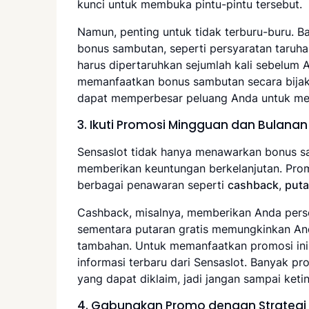
kunci untuk membuka pintu-pintu tersebut.
Namun, penting untuk tidak terburu-buru. B
bonus sambutan, seperti persyaratan taruh
harus dipertaruhkan sejumlah kali sebelu
memanfaatkan bonus sambutan secara bijak
dapat memperbesar peluang Anda untuk me
3. Ikuti Promosi Mingguan dan Bulanan
Sensaslot tidak hanya menawarkan bonus sat
memberikan keuntungan berkelanjutan. Pro
berbagai penawaran seperti
cashback
,
puta
Cashback, misalnya, memberikan Anda perse
sementara putaran gratis memungkinkan An
tambahan. Untuk memanfaatkan promosi ini,
informasi terbaru dari Sensaslot. Banyak p
yang dapat diklaim, jadi jangan sampai keti
4. Gabungkan Promo dengan Strategi