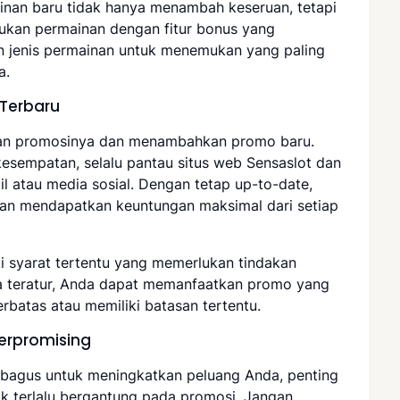
an baru tidak hanya menambah keseruan, tetapi
kan permainan dengan fitur bonus yang
 jenis permainan untuk menemukan yang paling
a.
Terbaru
ran promosinya dan menambahkan promo baru.
sempatan, selalu pantau situs web Sensaslot dan
il atau media sosial. Dengan tetap up-to-date,
an mendapatkan keuntungan maksimal dari setiap
i syarat tertentu yang memerlukan tindakan
 teratur, Anda dapat memanfaatkan promo yang
rbatas atau memiliki batasan tertentu.
erpromising
 bagus untuk meningkatkan peluang Anda, penting
k terlalu bergantung pada promosi. Jangan