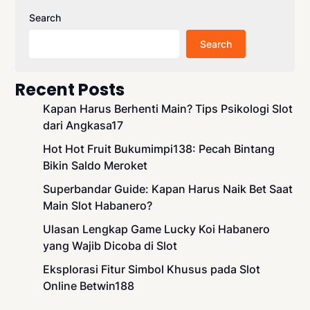
Search
Search
Recent Posts
Kapan Harus Berhenti Main? Tips Psikologi Slot
dari Angkasa17
Hot Hot Fruit Bukumimpi138: Pecah Bintang
Bikin Saldo Meroket
Superbandar Guide: Kapan Harus Naik Bet Saat
Main Slot Habanero?
Ulasan Lengkap Game Lucky Koi Habanero
yang Wajib Dicoba di Slot
Eksplorasi Fitur Simbol Khusus pada Slot
Online Betwin188