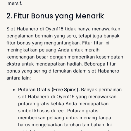
imersif.
2. Fitur Bonus yang Menarik
Slot Habanero di Oyen116 tidak hanya menawarkan
pengalaman bermain yang seru, tetapi juga banyak
fitur bonus yang menguntungkan. Fitur-fitur ini
meningkatkan peluang Anda untuk meraih
kemenangan besar dengan memberikan kesempatan
ekstra untuk mendapatkan hadiah. Beberapa fitur
bonus yang sering ditemukan dalam slot Habanero
antara lain:
Putaran Gratis (Free Spins)
: Banyak permainan
slot Habanero di Oyen116 yang menawarkan
putaran gratis ketika Anda mendapatkan
simbol khusus di reel. Putaran gratis
memberikan peluang untuk menang tanpa
harus mengeluarkan taruhan tambahan. Ini