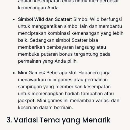
adalah kesempatan emas untuk memperbesar
kemenangan Anda.
Simbol Wild dan Scatter
: Simbol Wild berfungsi
untuk menggantikan simbol lain dan membantu
menciptakan kombinasi kemenangan yang lebih
baik. Sedangkan simbol Scatter bisa
memberikan pembayaran langsung atau
membuka putaran bonus tergantung pada
permainan yang Anda pilih.
Mini Games
: Beberapa slot Habanero juga
menawarkan mini games atau permainan
sampingan yang memberikan kesempatan
untuk memenangkan hadiah tambahan atau
jackpot. Mini games ini menambah variasi dan
keseruan dalam bermain.
3. Variasi Tema yang Menarik