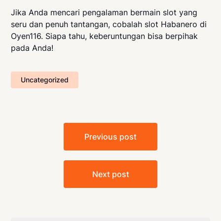
Jika Anda mencari pengalaman bermain slot yang
seru dan penuh tantangan, cobalah slot Habanero di
Oyen116. Siapa tahu, keberuntungan bisa berpihak
pada Anda!
Uncategorized
Post
Previous post
navigation
Next post