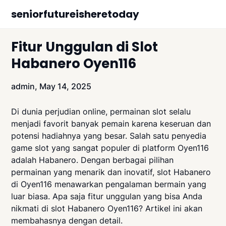
Skip
seniorfutureisheretoday
to
content
Fitur Unggulan di Slot
Habanero Oyen116
admin,
May 14, 2025
Di dunia perjudian online, permainan slot selalu
menjadi favorit banyak pemain karena keseruan dan
potensi hadiahnya yang besar. Salah satu penyedia
game slot yang sangat populer di platform Oyen116
adalah Habanero. Dengan berbagai pilihan
permainan yang menarik dan inovatif, slot Habanero
di Oyen116 menawarkan pengalaman bermain yang
luar biasa. Apa saja fitur unggulan yang bisa Anda
nikmati di slot Habanero Oyen116? Artikel ini akan
membahasnya dengan detail.