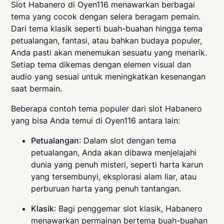
Slot Habanero di Oyen116 menawarkan berbagai
tema yang cocok dengan selera beragam pemain.
Dari tema klasik seperti buah-buahan hingga tema
petualangan, fantasi, atau bahkan budaya populer,
Anda pasti akan menemukan sesuatu yang menarik.
Setiap tema dikemas dengan elemen visual dan
audio yang sesuai untuk meningkatkan kesenangan
saat bermain.
Beberapa contoh tema populer dari slot Habanero
yang bisa Anda temui di Oyen116 antara lain:
Petualangan
: Dalam slot dengan tema
petualangan, Anda akan dibawa menjelajahi
dunia yang penuh misteri, seperti harta karun
yang tersembunyi, eksplorasi alam liar, atau
perburuan harta yang penuh tantangan.
Klasik
: Bagi penggemar slot klasik, Habanero
menawarkan permainan bertema buah-buahan