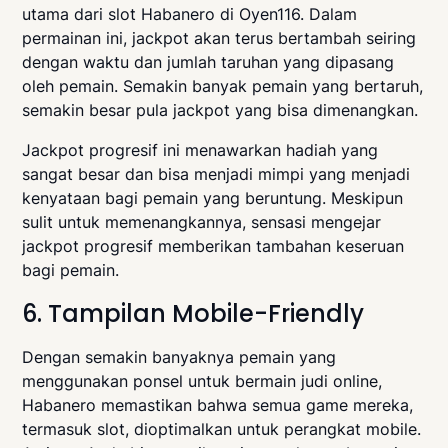
utama dari slot Habanero di Oyen116. Dalam
permainan ini, jackpot akan terus bertambah seiring
dengan waktu dan jumlah taruhan yang dipasang
oleh pemain. Semakin banyak pemain yang bertaruh,
semakin besar pula jackpot yang bisa dimenangkan.
Jackpot progresif ini menawarkan hadiah yang
sangat besar dan bisa menjadi mimpi yang menjadi
kenyataan bagi pemain yang beruntung. Meskipun
sulit untuk memenangkannya, sensasi mengejar
jackpot progresif memberikan tambahan keseruan
bagi pemain.
6. Tampilan Mobile-Friendly
Dengan semakin banyaknya pemain yang
menggunakan ponsel untuk bermain judi online,
Habanero memastikan bahwa semua game mereka,
termasuk slot, dioptimalkan untuk perangkat mobile.