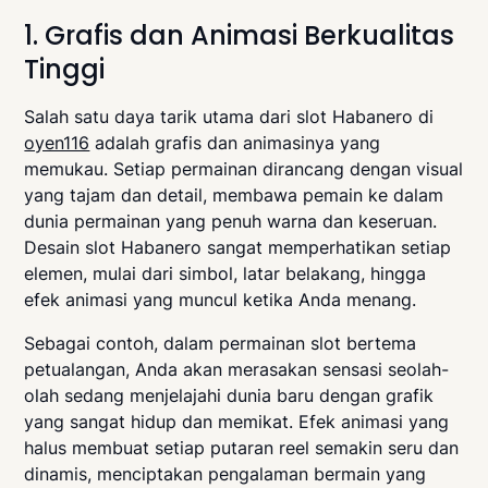
1. Grafis dan Animasi Berkualitas
Tinggi
Salah satu daya tarik utama dari slot Habanero di
oyen116
adalah grafis dan animasinya yang
memukau. Setiap permainan dirancang dengan visual
yang tajam dan detail, membawa pemain ke dalam
dunia permainan yang penuh warna dan keseruan.
Desain slot Habanero sangat memperhatikan setiap
elemen, mulai dari simbol, latar belakang, hingga
efek animasi yang muncul ketika Anda menang.
Sebagai contoh, dalam permainan slot bertema
petualangan, Anda akan merasakan sensasi seolah-
olah sedang menjelajahi dunia baru dengan grafik
yang sangat hidup dan memikat. Efek animasi yang
halus membuat setiap putaran reel semakin seru dan
dinamis, menciptakan pengalaman bermain yang