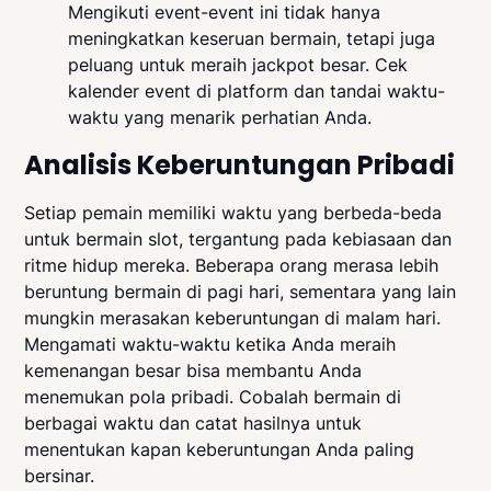
Mengikuti event-event ini tidak hanya
meningkatkan keseruan bermain, tetapi juga
peluang untuk meraih jackpot besar. Cek
kalender event di platform dan tandai waktu-
waktu yang menarik perhatian Anda.
Analisis Keberuntungan Pribadi
Setiap pemain memiliki waktu yang berbeda-beda
untuk bermain slot, tergantung pada kebiasaan dan
ritme hidup mereka. Beberapa orang merasa lebih
beruntung bermain di pagi hari, sementara yang lain
mungkin merasakan keberuntungan di malam hari.
Mengamati waktu-waktu ketika Anda meraih
kemenangan besar bisa membantu Anda
menemukan pola pribadi. Cobalah bermain di
berbagai waktu dan catat hasilnya untuk
menentukan kapan keberuntungan Anda paling
bersinar.