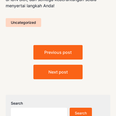
menyertai langkah Anda!
Uncategorized
Post
Previous post
navigation
Next post
Search
Search