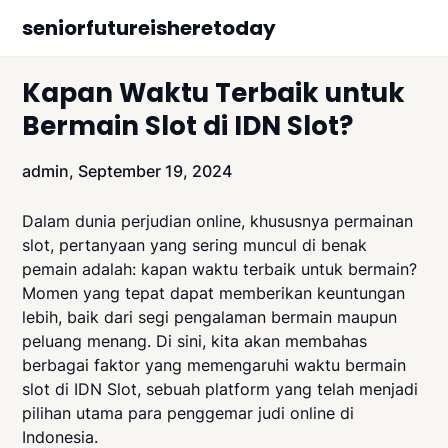
Skip
seniorfutureisheretoday
to
content
Kapan Waktu Terbaik untuk
Bermain Slot di IDN Slot?
admin,
September 19, 2024
Dalam dunia perjudian online, khususnya permainan
slot, pertanyaan yang sering muncul di benak
pemain adalah: kapan waktu terbaik untuk bermain?
Momen yang tepat dapat memberikan keuntungan
lebih, baik dari segi pengalaman bermain maupun
peluang menang. Di sini, kita akan membahas
berbagai faktor yang memengaruhi waktu bermain
slot di IDN Slot, sebuah platform yang telah menjadi
pilihan utama para penggemar judi online di
Indonesia.