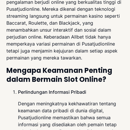
pengalaman berjudi online yang berkualitas tinggi di
Pusatjudionline. Mereka dikenal dengan teknologi
streaming langsung untuk permainan kasino seperti
Baccarat, Roulette, dan Blackjack, yang
menambahkan unsur interaktif dan sosial dalam
perjudian online. Keberadaan Allbet tidak hanya
memperkaya variasi permainan di Pusatjudionline
tetapi juga menjamin kejujuran dalam setiap aspek
permainan yang mereka tawarkan.
Mengapa Keamanan Penting
dalam Bermain Slot Online?
Perlindungan Informasi Pribadi
Dengan meningkatnya kekhawatiran tentang
keamanan data pribadi di dunia digital,
Pusatjudionline memastikan bahwa semua
informasi yang disediakan oleh pemain tetap