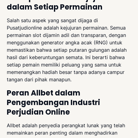
dalam Setiap Permainan
Salah satu aspek yang sangat dijaga di
Pusatjudionline adalah kejujuran permainan. Semua
permainan slot dijamin adil dan transparan, dengan
menggunakan generator angka acak (RNG) untuk
memastikan bahwa setiap putaran gulungan adalah
hasil dari keberuntungan semata. Ini berarti bahwa
setiap pemain memiliki peluang yang sama untuk
memenangkan hadiah besar tanpa adanya campur
tangan dari pihak manapun.
Peran Allbet dalam
Pengembangan Industri
Perjudian Online
Allbet adalah penyedia perangkat lunak yang telah
memainkan peran penting dalam menghadirkan