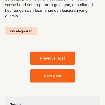
sensasi dari setiap putaran gulungan, dan nikmati
keuntungan dari keamanan dan kejujuran yang
dijamin.
Uncategorized
Post
Previous post
navigation
Next post
Search