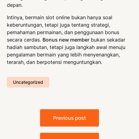
depan.
Intinya, bermain slot online bukan hanya soal
keberuntungan, tetapi juga tentang strategi,
pemahaman permainan, dan penggunaan bonus
secara cerdas.
Bonus new member
bukan sekadar
hadiah sambutan, tetapi juga langkah awal menuju
pengalaman bermain yang lebih menyenangkan,
terarah, dan berpotensi menguntungkan.
Uncategorized
Post
Previous post
navigation