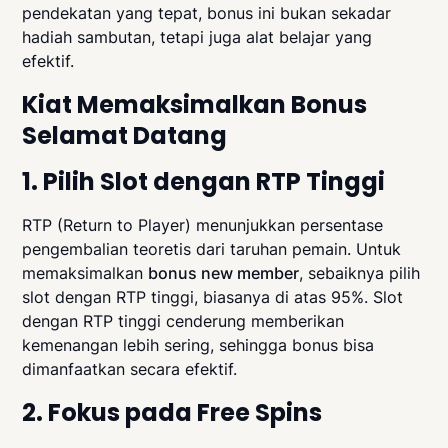
pendekatan yang tepat, bonus ini bukan sekadar
hadiah sambutan, tetapi juga alat belajar yang
efektif.
Kiat Memaksimalkan Bonus
Selamat Datang
1. Pilih Slot dengan RTP Tinggi
RTP (Return to Player) menunjukkan persentase
pengembalian teoretis dari taruhan pemain. Untuk
memaksimalkan
bonus new member
, sebaiknya pilih
slot dengan RTP tinggi, biasanya di atas 95%. Slot
dengan RTP tinggi cenderung memberikan
kemenangan lebih sering, sehingga bonus bisa
dimanfaatkan secara efektif.
2. Fokus pada Free Spins