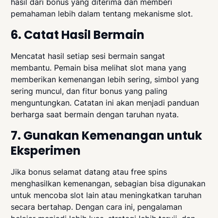
hasil dari bonus yang diterima dan memberi
pemahaman lebih dalam tentang mekanisme slot.
6. Catat Hasil Bermain
Mencatat hasil setiap sesi bermain sangat
membantu. Pemain bisa melihat slot mana yang
memberikan kemenangan lebih sering, simbol yang
sering muncul, dan fitur bonus yang paling
menguntungkan. Catatan ini akan menjadi panduan
berharga saat bermain dengan taruhan nyata.
7. Gunakan Kemenangan untuk
Eksperimen
Jika bonus selamat datang atau free spins
menghasilkan kemenangan, sebagian bisa digunakan
untuk mencoba slot lain atau meningkatkan taruhan
secara bertahap. Dengan cara ini, pengalaman