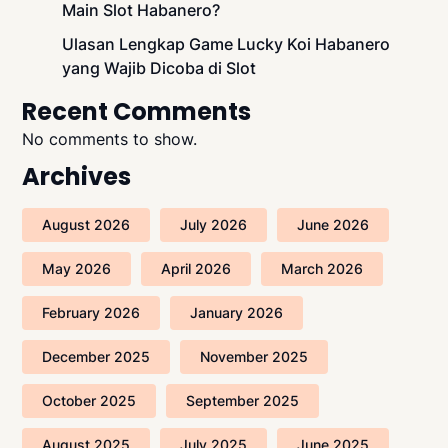
Main Slot Habanero?
Ulasan Lengkap Game Lucky Koi Habanero
yang Wajib Dicoba di Slot
Recent Comments
No comments to show.
Archives
August 2026
July 2026
June 2026
May 2026
April 2026
March 2026
February 2026
January 2026
December 2025
November 2025
October 2025
September 2025
August 2025
July 2025
June 2025