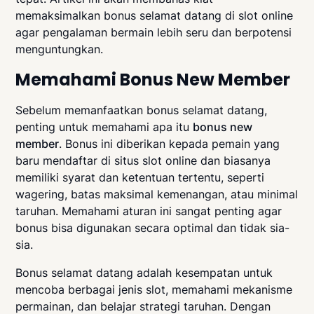
memaksimalkan bonus selamat datang di slot online
agar pengalaman bermain lebih seru dan berpotensi
menguntungkan.
Memahami Bonus New Member
Sebelum memanfaatkan bonus selamat datang,
penting untuk memahami apa itu
bonus new
member
. Bonus ini diberikan kepada pemain yang
baru mendaftar di situs slot online dan biasanya
memiliki syarat dan ketentuan tertentu, seperti
wagering, batas maksimal kemenangan, atau minimal
taruhan. Memahami aturan ini sangat penting agar
bonus bisa digunakan secara optimal dan tidak sia-
sia.
Bonus selamat datang adalah kesempatan untuk
mencoba berbagai jenis slot, memahami mekanisme
permainan, dan belajar strategi taruhan. Dengan