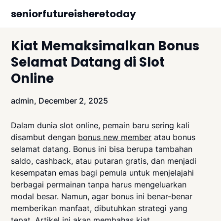
Skip
seniorfutureisheretoday
to
content
Kiat Memaksimalkan Bonus
Selamat Datang di Slot
Online
admin,
December 2, 2025
Dalam dunia slot online, pemain baru sering kali
disambut dengan
bonus new member
atau bonus
selamat datang. Bonus ini bisa berupa tambahan
saldo, cashback, atau putaran gratis, dan menjadi
kesempatan emas bagi pemula untuk menjelajahi
berbagai permainan tanpa harus mengeluarkan
modal besar. Namun, agar bonus ini benar-benar
memberikan manfaat, dibutuhkan strategi yang
tepat. Artikel ini akan membahas kiat