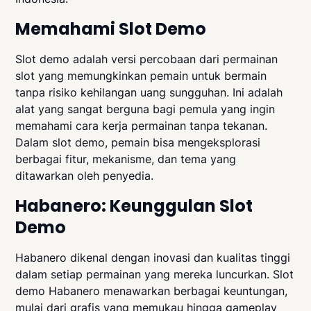
Memahami Slot Demo
Slot demo adalah versi percobaan dari permainan
slot yang memungkinkan pemain untuk bermain
tanpa risiko kehilangan uang sungguhan. Ini adalah
alat yang sangat berguna bagi pemula yang ingin
memahami cara kerja permainan tanpa tekanan.
Dalam slot demo, pemain bisa mengeksplorasi
berbagai fitur, mekanisme, dan tema yang
ditawarkan oleh penyedia.
Habanero: Keunggulan Slot
Demo
Habanero dikenal dengan inovasi dan kualitas tinggi
dalam setiap permainan yang mereka luncurkan. Slot
demo Habanero menawarkan berbagai keuntungan,
mulai dari grafis yang memukau hingga gameplay