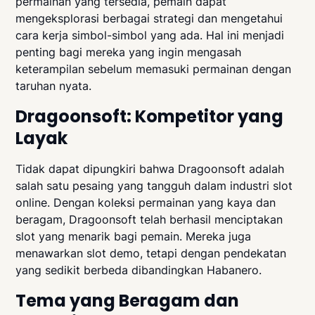
permainan yang tersedia, pemain dapat
mengeksplorasi berbagai strategi dan mengetahui
cara kerja simbol-simbol yang ada. Hal ini menjadi
penting bagi mereka yang ingin mengasah
keterampilan sebelum memasuki permainan dengan
taruhan nyata.
Dragoonsoft: Kompetitor yang
Layak
Tidak dapat dipungkiri bahwa Dragoonsoft adalah
salah satu pesaing yang tangguh dalam industri slot
online. Dengan koleksi permainan yang kaya dan
beragam, Dragoonsoft telah berhasil menciptakan
slot yang menarik bagi pemain. Mereka juga
menawarkan slot demo, tetapi dengan pendekatan
yang sedikit berbeda dibandingkan Habanero.
Tema yang Beragam dan