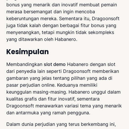
bonus yang menarik dan inovatif membuat pemain
merasa bersemangat dan ingin mencoba
keberuntungan mereka. Sementara itu, Dragoonsoft
juga tidak kalah dengan berbagai fitur bonus yang
menyenangkan, tetapi mungkin tidak sekompleks
yang ditawarkan oleh Habanero.
Kesimpulan
Membandingkan
slot demo
Habanero dengan slot
dari penyedia lain seperti Dragoonsoft memberikan
gambaran yang jelas tentang pilihan yang ada di
pasar perjudian online. Keduanya memiliki
keunggulan masing-masing. Habanero unggul dalam
kualitas grafis dan fitur inovatif, sementara
Dragoonsoft menawarkan variasi tema yang menarik
dan antarmuka yang ramah pengguna.
Dalam dunia perjudian yang terus berkembang ini,