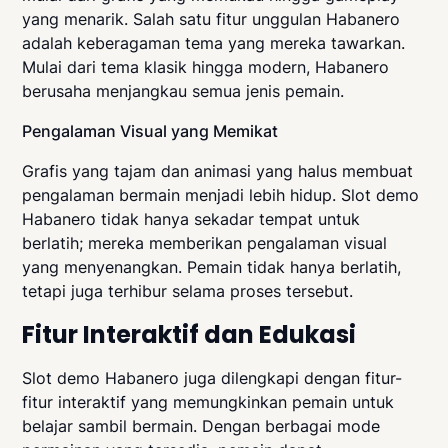
yang menarik. Salah satu fitur unggulan Habanero
adalah keberagaman tema yang mereka tawarkan.
Mulai dari tema klasik hingga modern, Habanero
berusaha menjangkau semua jenis pemain.
Pengalaman Visual yang Memikat
Grafis yang tajam dan animasi yang halus membuat
pengalaman bermain menjadi lebih hidup. Slot demo
Habanero tidak hanya sekadar tempat untuk
berlatih; mereka memberikan pengalaman visual
yang menyenangkan. Pemain tidak hanya berlatih,
tetapi juga terhibur selama proses tersebut.
Fitur Interaktif dan Edukasi
Slot demo Habanero juga dilengkapi dengan fitur-
fitur interaktif yang memungkinkan pemain untuk
belajar sambil bermain. Dengan berbagai mode