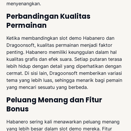
menyenangkan.
Perbandingan Kualitas
Permainan
Ketika membandingkan slot demo Habanero dan
Dragoonsoft, kualitas permainan menjadi faktor
penting. Habanero memiliki keunggulan dalam hal
kualitas grafis dan efek suara. Setiap putaran terasa
lebih hidup dengan detail yang diperhatikan dengan
cermat. Di sisi lain, Dragoonsoft memberikan variasi
tema yang lebih luas, sehingga menarik bagi pemain
yang mencari sesuatu yang berbeda.
Peluang Menang dan Fitur
Bonus
Habanero sering kali menawarkan peluang menang
yang lebih besar dalam slot demo mereka. Fitur