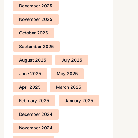
December 2025
November 2025
October 2025
September 2025
August 2025
July 2025
June 2025
May 2025
April 2025
March 2025
February 2025
January 2025
December 2024
November 2024