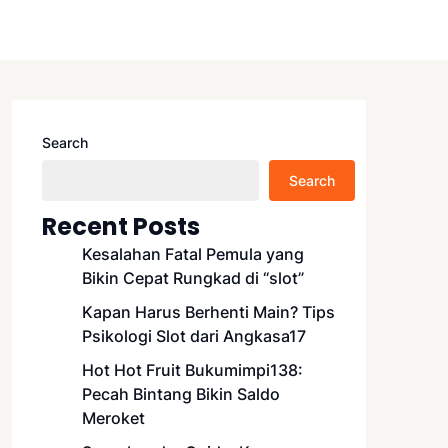
Search
Search
Recent Posts
Kesalahan Fatal Pemula yang
Bikin Cepat Rungkad di “slot”
Kapan Harus Berhenti Main? Tips
Psikologi Slot dari Angkasa17
Hot Hot Fruit Bukumimpi138:
Pecah Bintang Bikin Saldo
Meroket