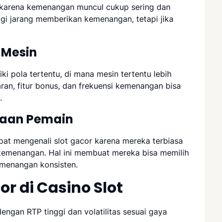
 karena kemenangan muncul cukup sering dan
nggi jarang memberikan kemenangan, tetapi jika
 Mesin
i pola tertentu, di mana mesin tertentu lebih
ran, fitur bonus, dan frekuensi kemenangan bisa
.
saan Pemain
at mengenali slot gacor karena mereka terbiasa
 kemenangan. Hal ini membuat mereka bisa memilih
emenangan konsisten.
or di Casino Slot
 dengan RTP tinggi dan volatilitas sesuai gaya