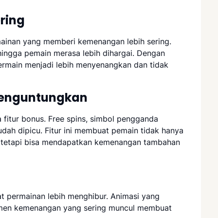
ring
ainan yang memberi kemenangan lebih sering.
hingga pemain merasa lebih dihargai. Dengan
rmain menjadi lebih menyenangkan dan tidak
 Menguntungkan
ya fitur bonus. Free spins, simbol pengganda
udah dipicu. Fitur ini membuat pemain tidak hanya
, tetapi bisa mendapatkan kemenangan tambahan
t permainan lebih menghibur. Animasi yang
 momen kemenangan yang sering muncul membuat