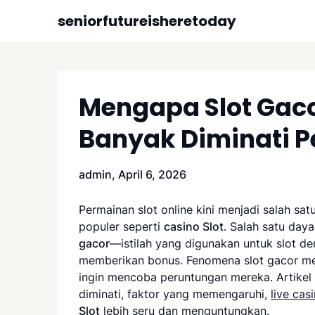
Skip
seniorfutureisheretoday
to
content
Mengapa Slot Gacor
Banyak Diminati P
admin,
April 6, 2026
Permainan slot online kini menjadi salah satu
populer seperti
casino Slot
. Salah satu day
gacor
—istilah yang digunakan untuk slot de
memberikan bonus. Fenomena slot gacor m
ingin mencoba peruntungan mereka. Artikel
diminati, faktor yang memengaruhi,
live cas
Slot
lebih seru dan menguntungkan.