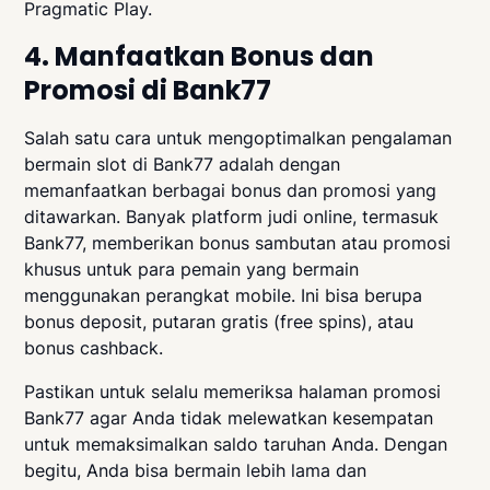
Pragmatic Play.
4. Manfaatkan Bonus dan
Promosi di Bank77
Salah satu cara untuk mengoptimalkan pengalaman
bermain slot di Bank77 adalah dengan
memanfaatkan berbagai bonus dan promosi yang
ditawarkan. Banyak platform judi online, termasuk
Bank77, memberikan bonus sambutan atau promosi
khusus untuk para pemain yang bermain
menggunakan perangkat mobile. Ini bisa berupa
bonus deposit, putaran gratis (free spins), atau
bonus cashback.
Pastikan untuk selalu memeriksa halaman promosi
Bank77 agar Anda tidak melewatkan kesempatan
untuk memaksimalkan saldo taruhan Anda. Dengan
begitu, Anda bisa bermain lebih lama dan