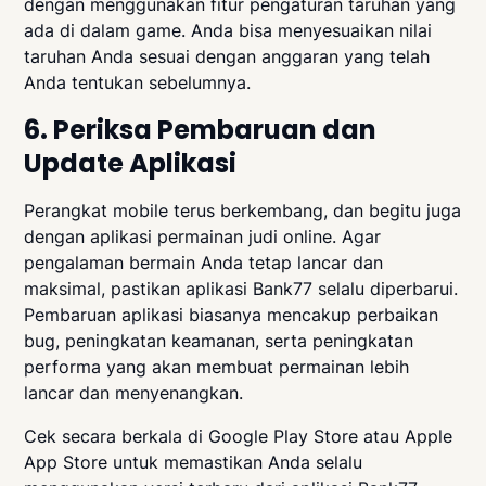
dengan menggunakan fitur pengaturan taruhan yang
ada di dalam game. Anda bisa menyesuaikan nilai
taruhan Anda sesuai dengan anggaran yang telah
Anda tentukan sebelumnya.
6. Periksa Pembaruan dan
Update Aplikasi
Perangkat mobile terus berkembang, dan begitu juga
dengan aplikasi permainan judi online. Agar
pengalaman bermain Anda tetap lancar dan
maksimal, pastikan aplikasi Bank77 selalu diperbarui.
Pembaruan aplikasi biasanya mencakup perbaikan
bug, peningkatan keamanan, serta peningkatan
performa yang akan membuat permainan lebih
lancar dan menyenangkan.
Cek secara berkala di Google Play Store atau Apple
App Store untuk memastikan Anda selalu