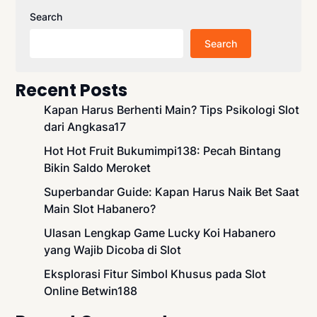
Search
Search
Recent Posts
Kapan Harus Berhenti Main? Tips Psikologi Slot
dari Angkasa17
Hot Hot Fruit Bukumimpi138: Pecah Bintang
Bikin Saldo Meroket
Superbandar Guide: Kapan Harus Naik Bet Saat
Main Slot Habanero?
Ulasan Lengkap Game Lucky Koi Habanero
yang Wajib Dicoba di Slot
Eksplorasi Fitur Simbol Khusus pada Slot
Online Betwin188