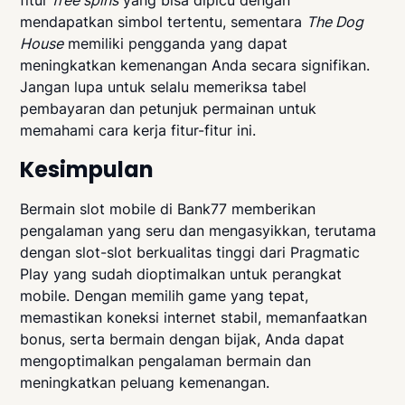
fitur
free spins
yang bisa dipicu dengan
mendapatkan simbol tertentu, sementara
The Dog
House
memiliki pengganda yang dapat
meningkatkan kemenangan Anda secara signifikan.
Jangan lupa untuk selalu memeriksa tabel
pembayaran dan petunjuk permainan untuk
memahami cara kerja fitur-fitur ini.
Kesimpulan
Bermain slot mobile di Bank77 memberikan
pengalaman yang seru dan mengasyikkan, terutama
dengan slot-slot berkualitas tinggi dari Pragmatic
Play yang sudah dioptimalkan untuk perangkat
mobile. Dengan memilih game yang tepat,
memastikan koneksi internet stabil, memanfaatkan
bonus, serta bermain dengan bijak, Anda dapat
mengoptimalkan pengalaman bermain dan
meningkatkan peluang kemenangan.