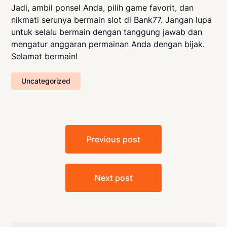
Jadi, ambil ponsel Anda, pilih game favorit, dan
nikmati serunya bermain slot di Bank77. Jangan lupa
untuk selalu bermain dengan tanggung jawab dan
mengatur anggaran permainan Anda dengan bijak.
Selamat bermain!
Uncategorized
Post
Previous post
navigation
Next post