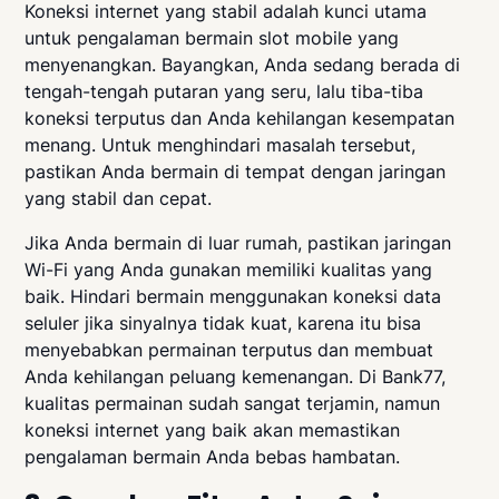
Koneksi internet yang stabil adalah kunci utama
untuk pengalaman bermain slot mobile yang
menyenangkan. Bayangkan, Anda sedang berada di
tengah-tengah putaran yang seru, lalu tiba-tiba
koneksi terputus dan Anda kehilangan kesempatan
menang. Untuk menghindari masalah tersebut,
pastikan Anda bermain di tempat dengan jaringan
yang stabil dan cepat.
Jika Anda bermain di luar rumah, pastikan jaringan
Wi-Fi yang Anda gunakan memiliki kualitas yang
baik. Hindari bermain menggunakan koneksi data
seluler jika sinyalnya tidak kuat, karena itu bisa
menyebabkan permainan terputus dan membuat
Anda kehilangan peluang kemenangan. Di Bank77,
kualitas permainan sudah sangat terjamin, namun
koneksi internet yang baik akan memastikan
pengalaman bermain Anda bebas hambatan.