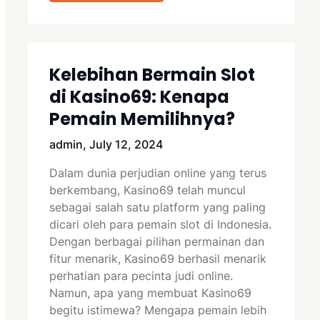
Kelebihan Bermain Slot
di Kasino69: Kenapa
Pemain Memilihnya?
admin,
July 12, 2024
Dalam dunia perjudian online yang terus
berkembang, Kasino69 telah muncul
sebagai salah satu platform yang paling
dicari oleh para pemain slot di Indonesia.
Dengan berbagai pilihan permainan dan
fitur menarik, Kasino69 berhasil menarik
perhatian para pecinta judi online.
Namun, apa yang membuat Kasino69
begitu istimewa? Mengapa pemain lebih