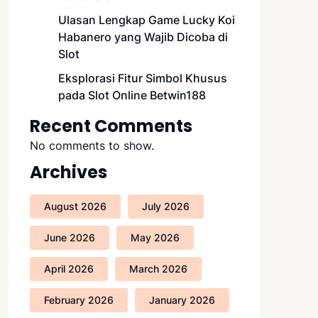
Ulasan Lengkap Game Lucky Koi
Habanero yang Wajib Dicoba di
Slot
Eksplorasi Fitur Simbol Khusus
pada Slot Online Betwin188
Recent Comments
No comments to show.
Archives
August 2026
July 2026
June 2026
May 2026
April 2026
March 2026
February 2026
January 2026