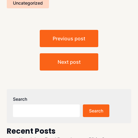
Uncategorized
Post
Previous post
navigation
Next post
Search
Search
Recent Posts