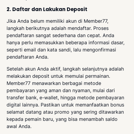
2. Daftar dan Lakukan Deposit
Jika Anda belum memiliki akun di Member77,
langkah berikutnya adalah mendaftar. Proses
pendaftaran sangat sederhana dan cepat. Anda
hanya perlu memasukkan beberapa informasi dasar,
seperti email dan kata sandi, lalu mengonfirmasi
pendaftaran Anda.
Setelah akun Anda aktif, langkah selanjutnya adalah
melakukan deposit untuk memulai permainan.
Member77 menawarkan berbagai metode
pembayaran yang aman dan nyaman, mulai dari
transfer bank, e-wallet, hingga metode pembayaran
digital lainnya. Pastikan untuk memanfaatkan bonus
selamat datang atau promo yang sering ditawarkan
kepada pemain baru, yang bisa menambah saldo
awal Anda.