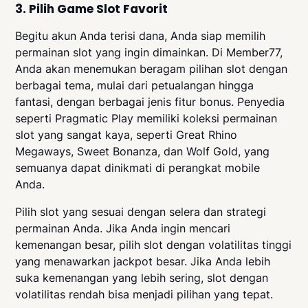
3. Pilih Game Slot Favorit
Begitu akun Anda terisi dana, Anda siap memilih
permainan slot yang ingin dimainkan. Di Member77,
Anda akan menemukan beragam pilihan slot dengan
berbagai tema, mulai dari petualangan hingga
fantasi, dengan berbagai jenis fitur bonus. Penyedia
seperti Pragmatic Play memiliki koleksi permainan
slot yang sangat kaya, seperti Great Rhino
Megaways, Sweet Bonanza, dan Wolf Gold, yang
semuanya dapat dinikmati di perangkat mobile
Anda.
Pilih slot yang sesuai dengan selera dan strategi
permainan Anda. Jika Anda ingin mencari
kemenangan besar, pilih slot dengan volatilitas tinggi
yang menawarkan jackpot besar. Jika Anda lebih
suka kemenangan yang lebih sering, slot dengan
volatilitas rendah bisa menjadi pilihan yang tepat.