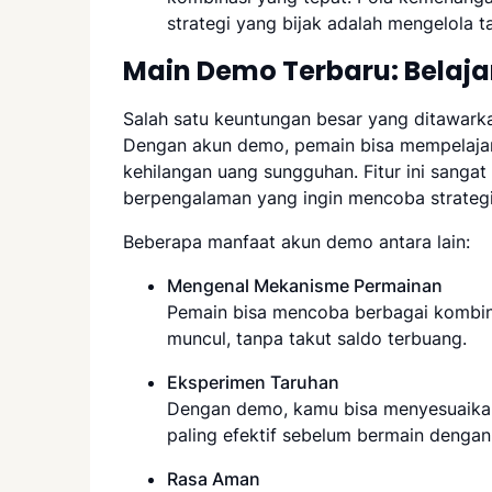
strategi yang bijak adalah mengelola t
Main Demo Terbaru: Belaja
Salah satu keuntungan besar yang ditawark
Dengan akun demo, pemain bisa mempelajari 
kehilangan uang sungguhan. Fitur ini sang
berpengalaman yang ingin mencoba strategi
Beberapa manfaat akun demo antara lain:
Mengenal Mekanisme Permainan
Pemain bisa mencoba berbagai kombina
muncul, tanpa takut saldo terbuang.
Eksperimen Taruhan
Dengan demo, kamu bisa menyesuaikan
paling efektif sebelum bermain dengan 
Rasa Aman