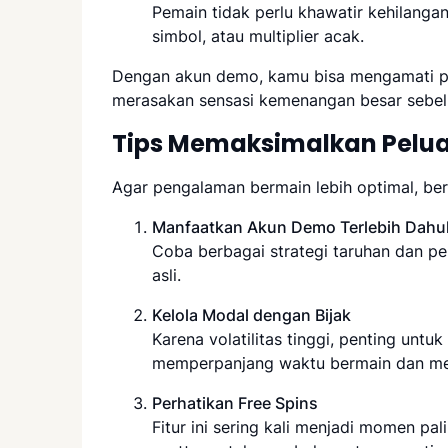
Pemain tidak perlu khawatir kehilanga
simbol, atau multiplier acak.
Dengan akun demo, kamu bisa mengamati pol
merasakan sensasi kemenangan besar sebelu
Tips Memaksimalkan Pelu
Agar pengalaman bermain lebih optimal, ber
Manfaatkan Akun Demo Terlebih Dahu
Coba berbagai strategi taruhan dan pe
asli.
Kelola Modal dengan Bijak
Karena volatilitas tinggi, penting untu
memperpanjang waktu bermain dan men
Perhatikan Free Spins
Fitur ini sering kali menjadi momen p