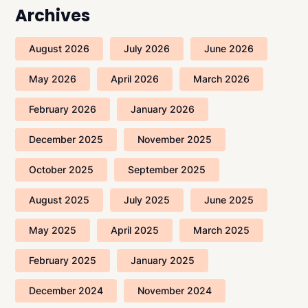
Archives
August 2026
July 2026
June 2026
May 2026
April 2026
March 2026
February 2026
January 2026
December 2025
November 2025
October 2025
September 2025
August 2025
July 2025
June 2025
May 2025
April 2025
March 2025
February 2025
January 2025
December 2024
November 2024