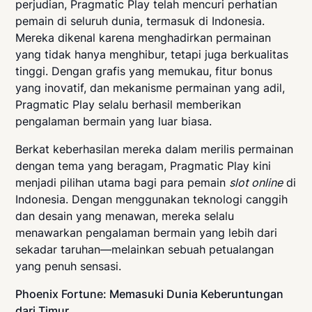
perjudian, Pragmatic Play telah mencuri perhatian
pemain di seluruh dunia, termasuk di Indonesia.
Mereka dikenal karena menghadirkan permainan
yang tidak hanya menghibur, tetapi juga berkualitas
tinggi. Dengan grafis yang memukau, fitur bonus
yang inovatif, dan mekanisme permainan yang adil,
Pragmatic Play selalu berhasil memberikan
pengalaman bermain yang luar biasa.
Berkat keberhasilan mereka dalam merilis permainan
dengan tema yang beragam, Pragmatic Play kini
menjadi pilihan utama bagi para pemain
slot online
di
Indonesia. Dengan menggunakan teknologi canggih
dan desain yang menawan, mereka selalu
menawarkan pengalaman bermain yang lebih dari
sekadar taruhan—melainkan sebuah petualangan
yang penuh sensasi.
Phoenix Fortune: Memasuki Dunia Keberuntungan
dari Timur