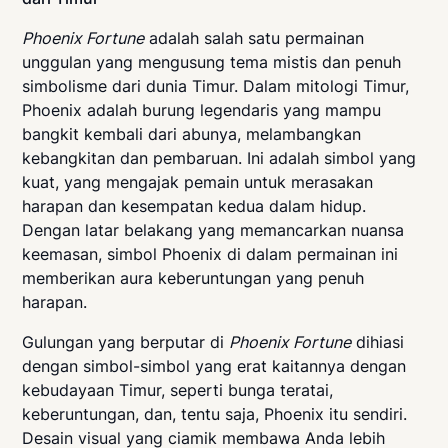
Phoenix Fortune
adalah salah satu permainan
unggulan yang mengusung tema mistis dan penuh
simbolisme dari dunia Timur. Dalam mitologi Timur,
Phoenix adalah burung legendaris yang mampu
bangkit kembali dari abunya, melambangkan
kebangkitan dan pembaruan. Ini adalah simbol yang
kuat, yang mengajak pemain untuk merasakan
harapan dan kesempatan kedua dalam hidup.
Dengan latar belakang yang memancarkan nuansa
keemasan, simbol Phoenix di dalam permainan ini
memberikan aura keberuntungan yang penuh
harapan.
Gulungan yang berputar di
Phoenix Fortune
dihiasi
dengan simbol-simbol yang erat kaitannya dengan
kebudayaan Timur, seperti bunga teratai,
keberuntungan, dan, tentu saja, Phoenix itu sendiri.
Desain visual yang ciamik membawa Anda lebih