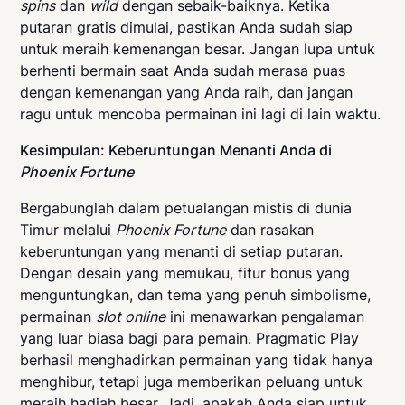
spins
dan
wild
dengan sebaik-baiknya. Ketika
putaran gratis dimulai, pastikan Anda sudah siap
untuk meraih kemenangan besar. Jangan lupa untuk
berhenti bermain saat Anda sudah merasa puas
dengan kemenangan yang Anda raih, dan jangan
ragu untuk mencoba permainan ini lagi di lain waktu.
Kesimpulan: Keberuntungan Menanti Anda di
Phoenix Fortune
Bergabunglah dalam petualangan mistis di dunia
Timur melalui
Phoenix Fortune
dan rasakan
keberuntungan yang menanti di setiap putaran.
Dengan desain yang memukau, fitur bonus yang
menguntungkan, dan tema yang penuh simbolisme,
permainan
slot online
ini menawarkan pengalaman
yang luar biasa bagi para pemain. Pragmatic Play
berhasil menghadirkan permainan yang tidak hanya
menghibur, tetapi juga memberikan peluang untuk
meraih hadiah besar. Jadi, apakah Anda siap untuk