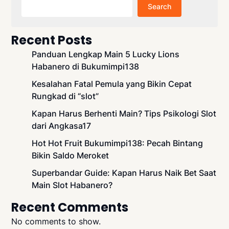
Search
Recent Posts
Panduan Lengkap Main 5 Lucky Lions
Habanero di Bukumimpi138
Kesalahan Fatal Pemula yang Bikin Cepat
Rungkad di “slot”
Kapan Harus Berhenti Main? Tips Psikologi Slot
dari Angkasa17
Hot Hot Fruit Bukumimpi138: Pecah Bintang
Bikin Saldo Meroket
Superbandar Guide: Kapan Harus Naik Bet Saat
Main Slot Habanero?
Recent Comments
No comments to show.