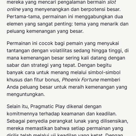
mereka yang mencari pengalaman bermain
slot
online
yang menyenangkan dan berpotensi besar.
Pertama-tama, permainan ini menggabungkan dua
elemen yang sangat penting: tema yang menarik dan
peluang kemenangan yang besar.
Permainan ini cocok bagi pemain yang menyukai
tantangan dengan volatilitas sedang hingga tinggi, di
mana kemenangan besar sering kali datang dengan
sabar dan strategi yang tepat. Dengan begitu
banyak cara untuk menang melalui simbol-simbol
khusus dan fitur bonus,
Phoenix Fortune
memberi
Anda peluang besar untuk meraih kemenangan yang
menguntungkan.
Selain itu, Pragmatic Play dikenal dengan
komitmennya terhadap keamanan dan keadilan.
Sebagai penyedia perangkat lunak yang dilisensikan,
mereka memastikan bahwa setiap permainan yang
dirilis telah melalui uji keadilan yang ketat. Dengan