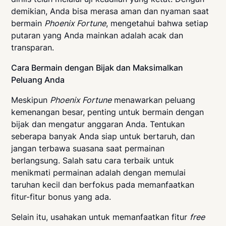
demikian, Anda bisa merasa aman dan nyaman saat
bermain
Phoenix Fortune
, mengetahui bahwa setiap
putaran yang Anda mainkan adalah acak dan
transparan.
Cara Bermain dengan Bijak dan Maksimalkan
Peluang Anda
Meskipun
Phoenix Fortune
menawarkan peluang
kemenangan besar, penting untuk bermain dengan
bijak dan mengatur anggaran Anda. Tentukan
seberapa banyak Anda siap untuk bertaruh, dan
jangan terbawa suasana saat permainan
berlangsung. Salah satu cara terbaik untuk
menikmati permainan adalah dengan memulai
taruhan kecil dan berfokus pada memanfaatkan
fitur-fitur bonus yang ada.
Selain itu, usahakan untuk memanfaatkan fitur
free