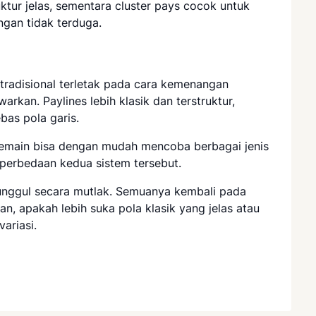
ktur jelas, sementara cluster pays cocok untuk
gan tidak terduga.
 tradisional terletak pada cara kemenangan
rkan. Paylines lebih klasik dan terstruktur,
bas pola garis.
pemain bisa dengan mudah mencoba berbagai jenis
perbedaan kedua sistem tersebut.
 unggul secara mutlak. Semuanya kembali pada
n, apakah lebih suka pola klasik yang jelas atau
ariasi.