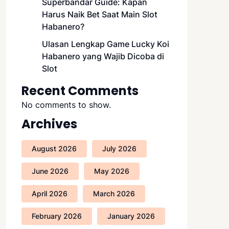
Superbandar Guide: Kapan
Harus Naik Bet Saat Main Slot
Habanero?
Ulasan Lengkap Game Lucky Koi
Habanero yang Wajib Dicoba di
Slot
Recent Comments
No comments to show.
Archives
August 2026
July 2026
June 2026
May 2026
April 2026
March 2026
February 2026
January 2026