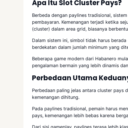
Apa Itu Slot Cluster Pays?
Berbeda dengan paylines tradisional, siste
pembayaran. Kemenangan terjadi ketika se
(cluster) dalam area grid, biasanya berbentu
Dalam sistem ini, simbol tidak harus berada
berdekatan dalam jumlah minimum yang dit
Beberapa game modern dari
Habanero
mula
pengalaman bermain yang lebih dinamis dan 
Perbedaan Utama Keduan
Perbedaan paling jelas antara cluster pays d
kemenangan dihitung.
Pada paylines tradisional, pemain harus men
pays, kemenangan lebih bebas karena berg
Dari sisi gameplay, paylines terasa lebih k