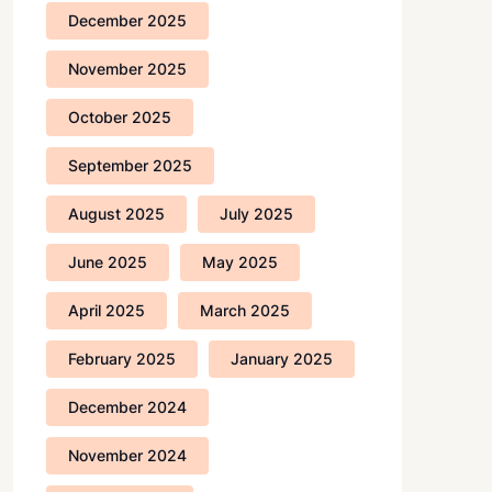
December 2025
November 2025
October 2025
September 2025
August 2025
July 2025
June 2025
May 2025
April 2025
March 2025
February 2025
January 2025
December 2024
November 2024