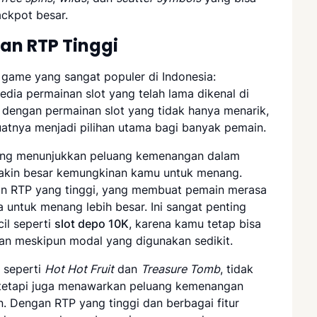
ckpot besar.
an RTP Tinggi
 game yang sangat populer di Indonesia:
edia permainan slot yang telah lama dikenal di
l dengan permainan slot yang tidak hanya menarik,
atnya menjadi pilihan utama bagi banyak pemain.
 yang menunjukkan peluang kemenangan dalam
makin besar kemungkinan kamu untuk menang.
n RTP yang tinggi, yang membuat pemain merasa
untuk menang lebih besar. Ini sangat penting
il seperti
slot depo 10K
, karena kamu tetap bisa
n meskipun modal yang digunakan sedikit.
 seperti
Hot Hot Fruit
dan
Treasure Tomb
, tidak
tetapi juga menawarkan peluang kemenangan
 Dengan RTP yang tinggi dan berbagai fitur