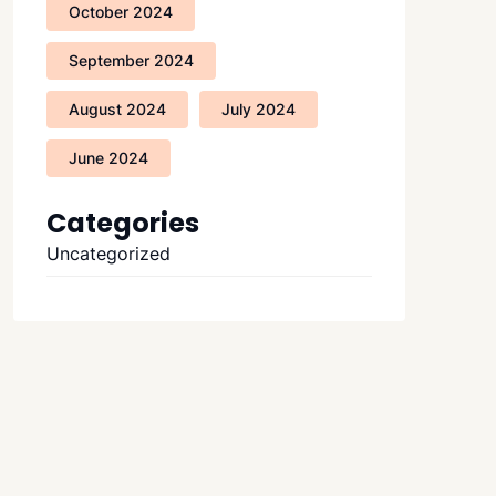
October 2024
September 2024
August 2024
July 2024
June 2024
Categories
Uncategorized