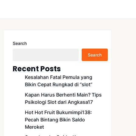
Search
Search
Recent Posts
Kesalahan Fatal Pemula yang
Bikin Cepat Rungkad di “slot”
Kapan Harus Berhenti Main? Tips
Psikologi Slot dari Angkasa17
Hot Hot Fruit Bukumimpi138:
Pecah Bintang Bikin Saldo
Meroket