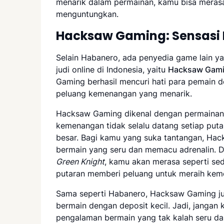
menarik dalam permainan, kamu bisa meras
menguntungkan.
Hacksaw Gaming: Sensasi 
Selain Habanero, ada penyedia game lain ya
judi online di Indonesia, yaitu
Hacksaw Gam
Gaming berhasil mencuri hati para pemain d
peluang kemenangan yang menarik.
Hacksaw Gaming dikenal dengan permainan ya
kemenangan tidak selalu datang setiap put
besar. Bagi kamu yang suka tantangan, H
bermain yang seru dan memacu adrenalin. 
Green Knight
, kamu akan merasa seperti sed
putaran memberi peluang untuk meraih kem
Sama seperti Habanero, Hacksaw Gaming j
bermain dengan deposit kecil. Jadi, jangan 
pengalaman bermain yang tak kalah seru d