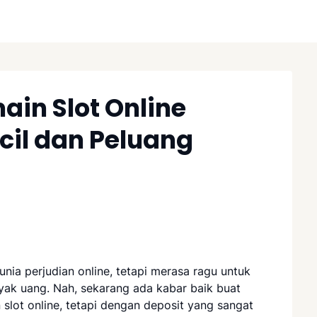
ain Slot Online
cil dan Peluang
ia perjudian online, tetapi merasa ragu untuk
yak uang. Nah, sekarang ada kabar baik buat
slot online, tetapi dengan deposit yang sangat