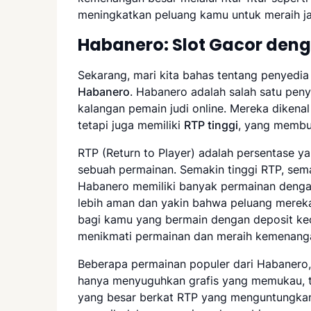
meningkatkan peluang kamu untuk meraih ja
Habanero: Slot Gacor deng
Sekarang, mari kita bahas tentang penyedia
Habanero
. Habanero adalah salah satu peny
kalangan pemain judi online. Mereka dikena
tetapi juga memiliki
RTP tinggi
, yang membu
RTP (Return to Player) adalah persentase
sebuah permainan. Semakin tinggi RTP, se
Habanero memiliki banyak permainan denga
lebih aman dan yakin bahwa peluang mereka 
bagi kamu yang bermain dengan deposit kec
menikmati permainan dan meraih kemenanga
Beberapa permainan populer dari Habanero,
hanya menyuguhkan grafis yang memukau, 
yang besar berkat RTP yang menguntungkan.