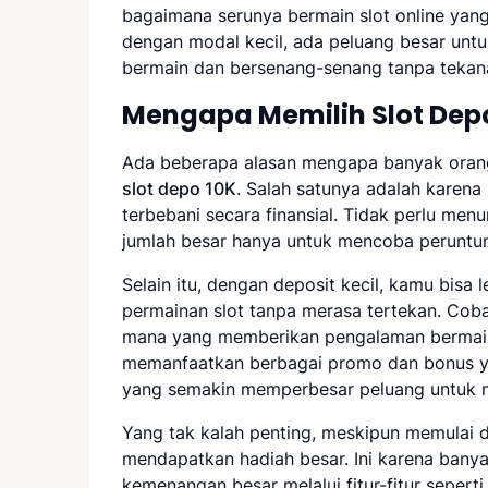
bagaimana serunya bermain slot online ya
dengan modal kecil, ada peluang besar untu
bermain dan bersenang-senang tanpa tekan
Mengapa Memilih Slot Dep
Ada beberapa alasan mengapa banyak orang 
slot depo 10K
. Salah satunya adalah karen
terbebani secara finansial. Tidak perlu m
jumlah besar hanya untuk mencoba peruntung
Selain itu, dengan deposit kecil, kamu bisa
permainan slot tanpa merasa tertekan. Coba
mana yang memberikan pengalaman bermain
memanfaatkan berbagai promo dan bonus yang
yang semakin memperbesar peluang untuk 
Yang tak kalah penting, meskipun memulai d
mendapatkan hadiah besar. Ini karena bany
kemenangan besar melalui fitur-fitur sepert