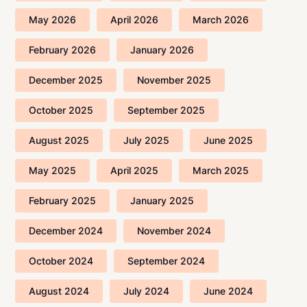
May 2026
April 2026
March 2026
February 2026
January 2026
December 2025
November 2025
October 2025
September 2025
August 2025
July 2025
June 2025
May 2025
April 2025
March 2025
February 2025
January 2025
December 2024
November 2024
October 2024
September 2024
August 2024
July 2024
June 2024