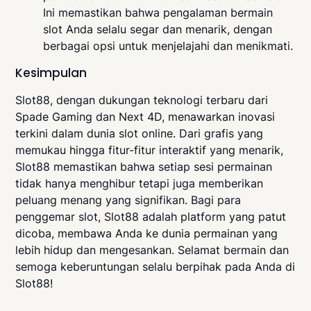
Ini memastikan bahwa pengalaman bermain
slot Anda selalu segar dan menarik, dengan
berbagai opsi untuk menjelajahi dan menikmati.
Kesimpulan
Slot88, dengan dukungan teknologi terbaru dari
Spade Gaming dan Next 4D, menawarkan inovasi
terkini dalam dunia slot online. Dari grafis yang
memukau hingga fitur-fitur interaktif yang menarik,
Slot88 memastikan bahwa setiap sesi permainan
tidak hanya menghibur tetapi juga memberikan
peluang menang yang signifikan. Bagi para
penggemar slot, Slot88 adalah platform yang patut
dicoba, membawa Anda ke dunia permainan yang
lebih hidup dan mengesankan. Selamat bermain dan
semoga keberuntungan selalu berpihak pada Anda di
Slot88!