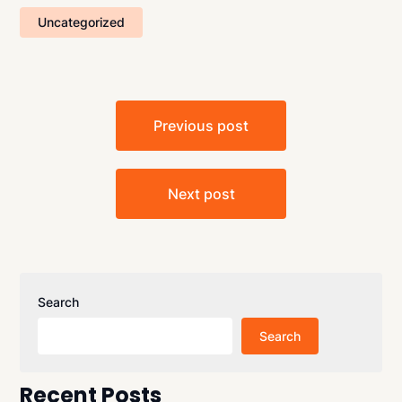
Uncategorized
Post
Previous post
navigation
Next post
Search
Search
Recent Posts