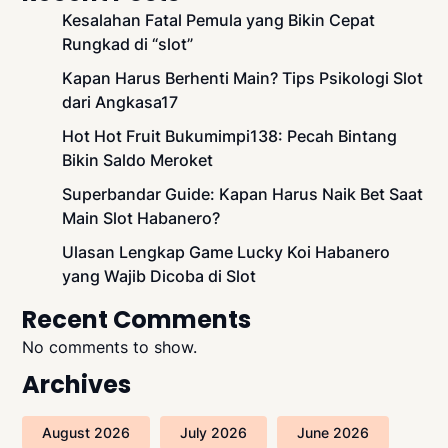
Kesalahan Fatal Pemula yang Bikin Cepat
Rungkad di “slot”
Kapan Harus Berhenti Main? Tips Psikologi Slot
dari Angkasa17
Hot Hot Fruit Bukumimpi138: Pecah Bintang
Bikin Saldo Meroket
Superbandar Guide: Kapan Harus Naik Bet Saat
Main Slot Habanero?
Ulasan Lengkap Game Lucky Koi Habanero
yang Wajib Dicoba di Slot
Recent Comments
No comments to show.
Archives
August 2026
July 2026
June 2026