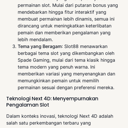
permainan slot. Mulai dari putaran bonus yang
mendebarkan hingga fitur interaktif yang
membuat permainan lebih dinamis, semua ini
dirancang untuk meningkatkan keterlibatan
pemain dan memberikan pengalaman yang
lebih mendalam.
Tema yang Beragam
: Slot88 menawarkan
berbagai tema slot yang dikembangkan oleh
Spade Gaming, mulai dari tema klasik hingga
tema modern yang penuh warna. Ini
memberikan variasi yang menyenangkan dan
memungkinkan pemain untuk memilih
permainan sesuai dengan preferensi mereka.
Teknologi Next 4D: Menyempurnakan
Pengalaman Slot
Dalam konteks inovasi, teknologi Next 4D adalah
salah satu perkembangan terbaru yang