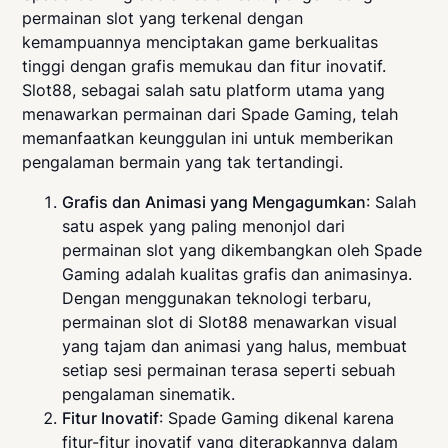
permainan slot yang terkenal dengan
kemampuannya menciptakan game berkualitas
tinggi dengan grafis memukau dan fitur inovatif.
Slot88, sebagai salah satu platform utama yang
menawarkan permainan dari Spade Gaming, telah
memanfaatkan keunggulan ini untuk memberikan
pengalaman bermain yang tak tertandingi.
Grafis dan Animasi yang Mengagumkan
: Salah
satu aspek yang paling menonjol dari
permainan slot yang dikembangkan oleh Spade
Gaming adalah kualitas grafis dan animasinya.
Dengan menggunakan teknologi terbaru,
permainan slot di Slot88 menawarkan visual
yang tajam dan animasi yang halus, membuat
setiap sesi permainan terasa seperti sebuah
pengalaman sinematik.
Fitur Inovatif
: Spade Gaming dikenal karena
fitur-fitur inovatif yang diterapkannya dalam