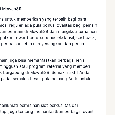
di Mewah89
ha untuk memberikan yang terbaik bagi para
si reguler, ada pula bonus loyalitas bagi pemain
utin bermain di Mewah89 dan mengikuti turnamen
atkan reward berupa bonus eksklusif, cashback,
t permainan lebih menyenangkan dan penuh
in juga bisa memanfaatkan berbagai jenis
mingguan atau program referral yang memberi
uk bergabung di Mewah89. Semakin aktif Anda
g ada, semakin besar pula peluang Anda untuk
nikmati permainan slot berkualitas dari
etapi juga tentang memanfaatkan berbagai event