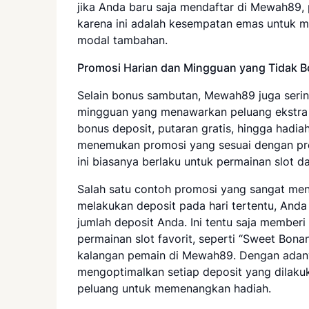
jika Anda baru saja mendaftar di Mewah89,
karena ini adalah kesempatan emas untuk m
modal tambahan.
Promosi Harian dan Mingguan yang Tidak B
Selain bonus sambutan, Mewah89 juga seri
mingguan yang menawarkan peluang ekstra un
bonus deposit, putaran gratis, hingga hadia
menemukan promosi yang sesuai dengan pref
ini biasanya berlaku untuk permainan slot d
Salah satu contoh promosi yang sangat mena
melakukan deposit pada hari tertentu, And
jumlah deposit Anda. Ini tentu saja membe
permainan slot favorit, seperti “Sweet Bona
kalangan pemain di Mewah89. Dengan adanya
mengoptimalkan setiap deposit yang dilaku
peluang untuk memenangkan hadiah.