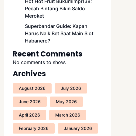
Hot Hot Fruit Bukumimpi138:
Pecah Bintang Bikin Saldo
Meroket
Superbandar Guide: Kapan
Harus Naik Bet Saat Main Slot
Habanero?
Recent Comments
No comments to show.
Archives
August 2026
July 2026
June 2026
May 2026
April 2026
March 2026
February 2026
January 2026