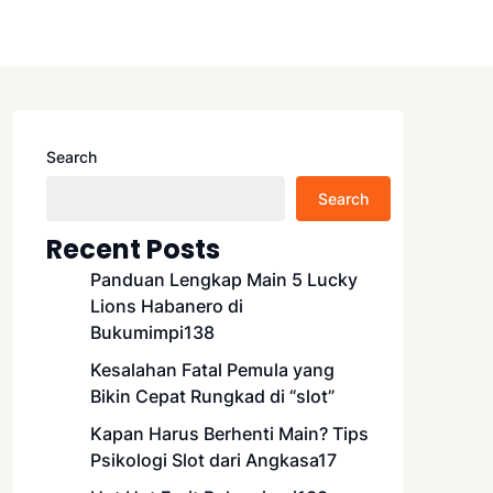
Search
Search
Recent Posts
Panduan Lengkap Main 5 Lucky
Lions Habanero di
Bukumimpi138
Kesalahan Fatal Pemula yang
Bikin Cepat Rungkad di “slot”
Kapan Harus Berhenti Main? Tips
Psikologi Slot dari Angkasa17