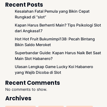
Recent Posts
Kesalahan Fatal Pemula yang Bikin Cepat
Rungkad di “slot”
Kapan Harus Berhenti Main? Tips Psikologi Slot
dari Angkasa17
Hot Hot Fruit Bukumimpi138: Pecah Bintang
Bikin Saldo Meroket
Superbandar Guide: Kapan Harus Naik Bet Saat
Main Slot Habanero?
Ulasan Lengkap Game Lucky Koi Habanero
yang Wajib Dicoba di Slot
Recent Comments
No comments to show.
Archives