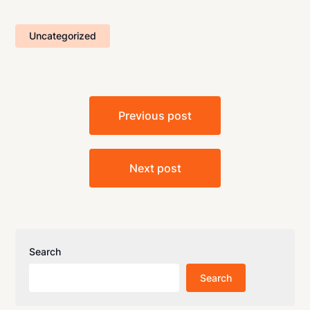
Uncategorized
Post
Previous post
navigation
Next post
Search
Search