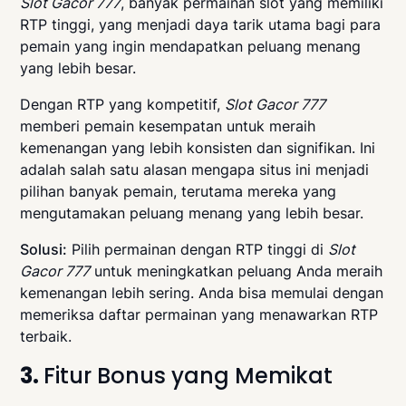
Slot Gacor 777
, banyak permainan slot yang memiliki
RTP tinggi, yang menjadi daya tarik utama bagi para
pemain yang ingin mendapatkan peluang menang
yang lebih besar.
Dengan RTP yang kompetitif,
Slot Gacor 777
memberi pemain kesempatan untuk meraih
kemenangan yang lebih konsisten dan signifikan. Ini
adalah salah satu alasan mengapa situs ini menjadi
pilihan banyak pemain, terutama mereka yang
mengutamakan peluang menang yang lebih besar.
Solusi:
Pilih permainan dengan RTP tinggi di
Slot
Gacor 777
untuk meningkatkan peluang Anda meraih
kemenangan lebih sering. Anda bisa memulai dengan
memeriksa daftar permainan yang menawarkan RTP
terbaik.
3.
Fitur Bonus yang Memikat