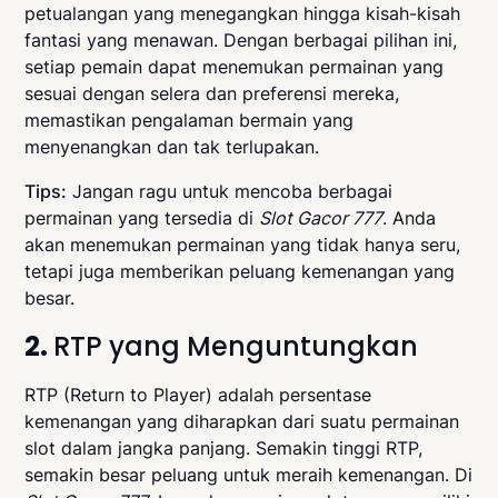
petualangan yang menegangkan hingga kisah-kisah
fantasi yang menawan. Dengan berbagai pilihan ini,
setiap pemain dapat menemukan permainan yang
sesuai dengan selera dan preferensi mereka,
memastikan pengalaman bermain yang
menyenangkan dan tak terlupakan.
Tips:
Jangan ragu untuk mencoba berbagai
permainan yang tersedia di
Slot Gacor 777
. Anda
akan menemukan permainan yang tidak hanya seru,
tetapi juga memberikan peluang kemenangan yang
besar.
2.
RTP yang Menguntungkan
RTP (Return to Player) adalah persentase
kemenangan yang diharapkan dari suatu permainan
slot dalam jangka panjang. Semakin tinggi RTP,
semakin besar peluang untuk meraih kemenangan. Di