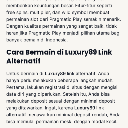
memberikan keuntungan besar. Fitur-fitur seperti
free spins, multiplier, dan wild symbol membuat
permainan slot dari Pragmatic Play semakin menarik.
Dengan kualitas permainan yang sangat baik, tidak
heran jika Pragmatic Play menjadi pilihan utama bagi
banyak pemain di Indonesia.
Cara Bermain di Luxury89 Link
Alternatif
Untuk bermain di
Luxury89 link alternatif
, Anda
hanya perlu melakukan beberapa langkah mudah.
Pertama, lakukan registrasi di situs dengan mengisi
data diri yang diperlukan. Setelah itu, Anda bisa
melakukan deposit sesuai dengan minimal deposit
yang ditawarkan. Ingat, karena
Luxury89 link
alternatif
menawarkan minimal deposit rendah, Anda
bisa memulai permainan meski dengan modal kecil.