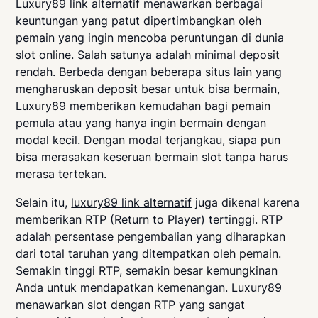
Luxury89 link alternatif menawarkan berbagai
keuntungan yang patut dipertimbangkan oleh
pemain yang ingin mencoba peruntungan di dunia
slot online. Salah satunya adalah minimal deposit
rendah. Berbeda dengan beberapa situs lain yang
mengharuskan deposit besar untuk bisa bermain,
Luxury89 memberikan kemudahan bagi pemain
pemula atau yang hanya ingin bermain dengan
modal kecil. Dengan modal terjangkau, siapa pun
bisa merasakan keseruan bermain slot tanpa harus
merasa tertekan.
Selain itu,
luxury89 link alternatif
juga dikenal karena
memberikan RTP (Return to Player) tertinggi. RTP
adalah persentase pengembalian yang diharapkan
dari total taruhan yang ditempatkan oleh pemain.
Semakin tinggi RTP, semakin besar kemungkinan
Anda untuk mendapatkan kemenangan. Luxury89
menawarkan slot dengan RTP yang sangat