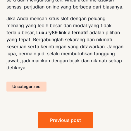
sensasi perjudian online yang berbeda dari biasanya.
Jika Anda mencari situs slot dengan peluang
menang yang lebih besar dan modal yang tidak
terlalu besar,
Luxury89 link alternatif
adalah pilihan
yang tepat. Bergabunglah sekarang dan nikmati
keseruan serta keuntungan yang ditawarkan. Jangan
lupa, bermain judi selalu membutuhkan tanggung
jawab, jadi mainkan dengan bijak dan nikmati setiap
detiknya!
Uncategorized
Post
Previous post
navigation