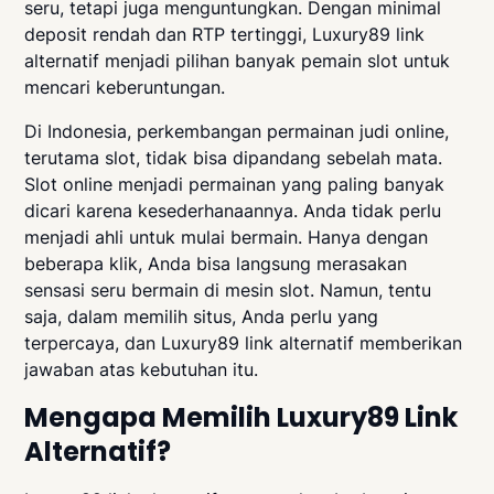
seru, tetapi juga menguntungkan. Dengan minimal
deposit rendah dan RTP tertinggi, Luxury89 link
alternatif menjadi pilihan banyak pemain slot untuk
mencari keberuntungan.
Di Indonesia, perkembangan permainan judi online,
terutama slot, tidak bisa dipandang sebelah mata.
Slot online menjadi permainan yang paling banyak
dicari karena kesederhanaannya. Anda tidak perlu
menjadi ahli untuk mulai bermain. Hanya dengan
beberapa klik, Anda bisa langsung merasakan
sensasi seru bermain di mesin slot. Namun, tentu
saja, dalam memilih situs, Anda perlu yang
terpercaya, dan Luxury89 link alternatif memberikan
jawaban atas kebutuhan itu.
Mengapa Memilih Luxury89 Link
Alternatif?