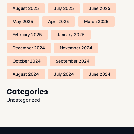
August 2025
July 2025
June 2025
May 2025
April 2025
March 2025
February 2025
January 2025
December 2024
November 2024
October 2024
September 2024
August 2024
July 2024
June 2024
Categories
Uncategorized