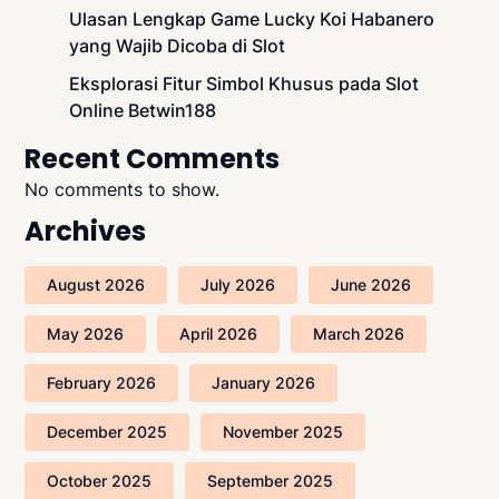
Ulasan Lengkap Game Lucky Koi Habanero
yang Wajib Dicoba di Slot
Eksplorasi Fitur Simbol Khusus pada Slot
Online Betwin188
Recent Comments
No comments to show.
Archives
August 2026
July 2026
June 2026
May 2026
April 2026
March 2026
February 2026
January 2026
December 2025
November 2025
October 2025
September 2025