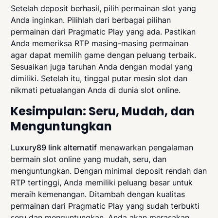
Setelah deposit berhasil, pilih permainan slot yang
Anda inginkan. Pilihlah dari berbagai pilihan
permainan dari Pragmatic Play yang ada. Pastikan
Anda memeriksa RTP masing-masing permainan
agar dapat memilih game dengan peluang terbaik.
Sesuaikan juga taruhan Anda dengan modal yang
dimiliki. Setelah itu, tinggal putar mesin slot dan
nikmati petualangan Anda di dunia slot online.
Kesimpulan: Seru, Mudah, dan
Menguntungkan
Luxury89 link alternatif
menawarkan pengalaman
bermain slot online yang mudah, seru, dan
menguntungkan. Dengan minimal deposit rendah dan
RTP tertinggi, Anda memiliki peluang besar untuk
meraih kemenangan. Ditambah dengan kualitas
permainan dari Pragmatic Play yang sudah terbukti
seru dan menguntungkan, Anda akan merasakan