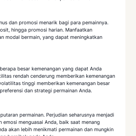
us dan promosi menarik bagi para pemainnya.
osit, hingga promosi harian. Manfaatkan
an modal bermain, yang dapat meningkatkan
seberapa besar kemenangan yang dapat Anda
latilitas rendah cenderung memberikan kemenangan
volatilitas tinggi memberikan kemenangan besar
 preferensi dan strategi permainan Anda.
p putaran permainan. Perjudian seharusnya menjadi
n emosi menguasai Anda, baik saat menang
Anda akan lebih menikmati permainan dan mungkin