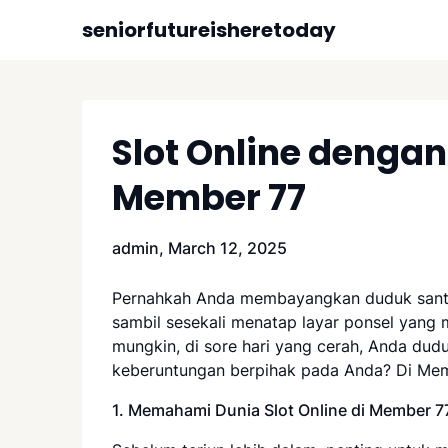
Skip
seniorfutureisheretoday
to
content
Slot Online dengan
Member 77
admin,
March 12, 2025
Pernahkah Anda membayangkan duduk santai 
sambil sesekali menatap layar ponsel yang 
mungkin, di sore hari yang cerah, Anda dudu
keberuntungan berpihak pada Anda? Di Memb
1. Memahami Dunia Slot Online di Member 7