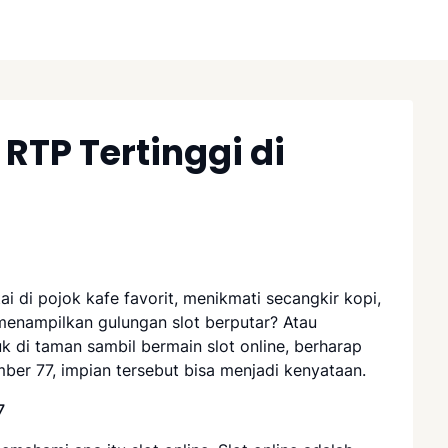
 RTP Tertinggi di
di pojok kafe favorit, menikmati secangkir kopi,
menampilkan gulungan slot berputar? Atau
k di taman sambil bermain slot online, berharap
er 77, impian tersebut bisa menjadi kenyataan.
7