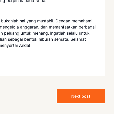
ng berpihak pada Anda.
7 bukanlah hal yang mustahil. Dengan memahami
, mengelola anggaran, dan memanfaatkan berbagai
an peluang untuk menang. Ingatlah selalu untuk
dian sebagai bentuk hiburan semata. Selamat
menyertai Anda!
Next post