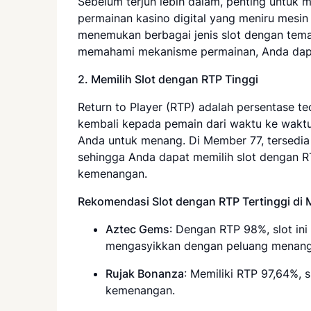
Sebelum terjun lebih dalam, penting untuk m
permainan kasino digital yang meniru mesin s
menemukan berbagai jenis slot dengan tema m
memahami mekanisme permainan, Anda dapa
2. Memilih Slot dengan RTP Tinggi
Return to Player (RTP) adalah persentase te
kembali kepada pemain dari waktu ke waktu
Anda untuk menang. Di Member 77, tersedia
sehingga Anda dapat memilih slot dengan R
kemenangan.
Rekomendasi Slot dengan RTP Tertinggi di 
Aztec Gems
: Dengan RTP 98%, slot i
mengasyikkan dengan peluang menang 
Rujak Bonanza
: Memiliki RTP 97,64%, 
kemenangan.